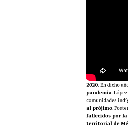
2020.
En dicho año
pandemia
. López
comunidades indíge
al prójimo
. Post
fallecidos por l
territorial de M