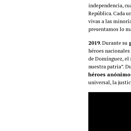
independencia, cua
República. Cada un
vivas a las minoría
presentamos lo má
2019
. Durante su
p
héroes nacionales
de Domínguez, el 
nuestra patria”. 
héroes anónimo
universal, la justi