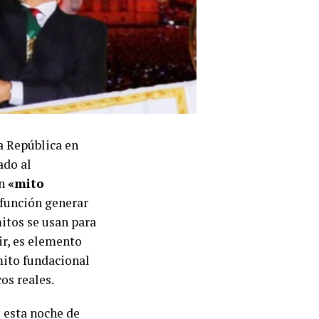
la República en
ado al
un
«mito
 función generar
mitos se usan para
ir, es elemento
mito fundacional
os reales.
) esta noche de