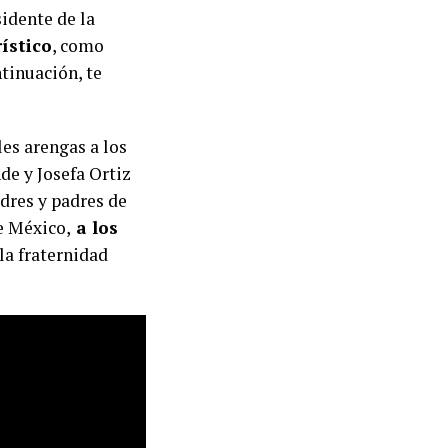
idente de la
rístico
, como
ntinuación, te
les arengas a los
de y Josefa Ortiz
adres y padres de
e México,
a
los
la fraternidad