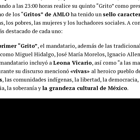
ndo a las 23:00 horas realice su quinto “Grito” como pres
o de los “
Gritos” de AMLO
ha tenido un
sello caracte
s, los pobres, las mujeres y los luchadores sociales. A co
s destacado de cada uno:
rimer “Grito”
, el mandatario, además de las tradiciona
 como Miguel Hidalgo, José María Morelos, Ignacio Allen
mandatario incluyó a
Leona Vicario
, así como “a las m
Durante su discurso mencionó
«vivas»
al heroico pueblo d
s
, las comunidades indígenas, la libertad, la democracia, 
cia, la soberanía y
la grandeza cultural de México
.