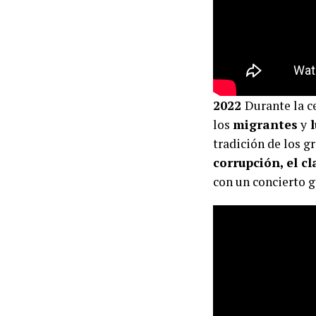
2022
Durante la c
los
migrantes
y
l
tradición de los gr
corrupción, el c
con un concierto g