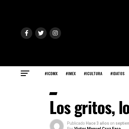
#ICDMX
#IMEX
#ICULTURA
#IDATOS
Los gritos, 
Publicado
Hace 3 años
on
septie
Por
Victor Manuel Cruz Faro