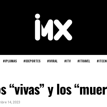
#IPLUMAS
#IDEPORTES
#IVIRAL
#ITV
#ITRAVEL
#ITECN
los “vivas” y los “mu
mbre 14, 2023