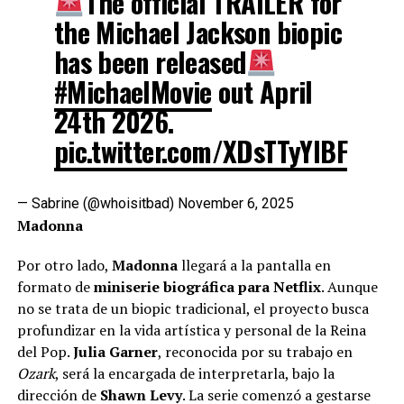
The official TRAILER for
the Michael Jackson biopic
has been released
#MichaelMovie
out April
24th 2026.
pic.twitter.com/XDsTTyYIBF
— Sabrine (@whoisitbad)
November 6, 2025
Madonna
Por otro lado,
Madonna
llegará a la pantalla en
formato de
miniserie biográfica para Netflix
. Aunque
no se trata de un biopic tradicional, el proyecto busca
profundizar en la vida artística y personal de la Reina
del Pop.
Julia Garner
, reconocida por su trabajo en
Ozark
, será la encargada de interpretarla, bajo la
dirección de
Shawn Levy
. La serie comenzó a gestarse