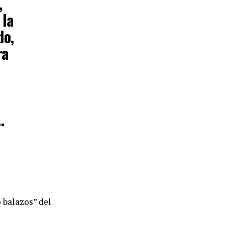
,
 la
do,
ra
…
o balazos” del