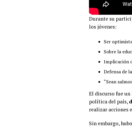
Durante su partici
los jóvenes:
Ser optimist
Sobre la edu
Implicación d
Defensa de l
“Sean salmon
El discurso fue un
política del país,
d
realizar acciones 
Sin embargo, hubo