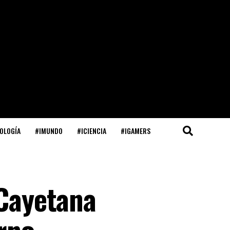
OLOGÍA
#IMUNDO
#ICIENCIA
#IGAMERS
 Cayetana
erno