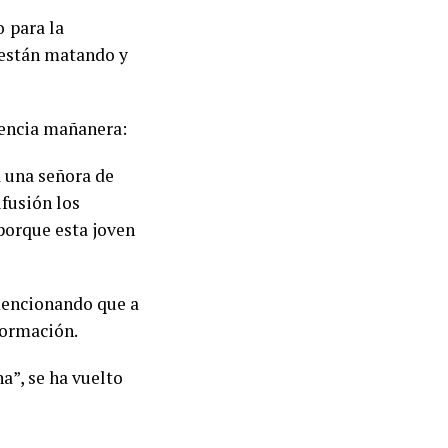
o
para la
 están matando y
rencia mañanera:
a una señora de
fusión los
 porque esta joven
 mencionando que a
formación.
a”, se ha vuelto