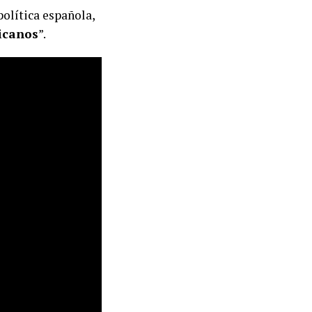
 política española,
icanos
”.