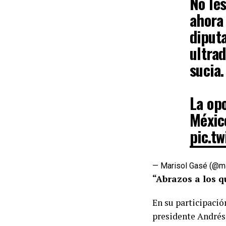
No les
ahora
diput
ultrad
sucia.
La op
Méxic
pic.t
— Marisol Gasé (@m
“Abrazos a los 
En su participación
presidente André