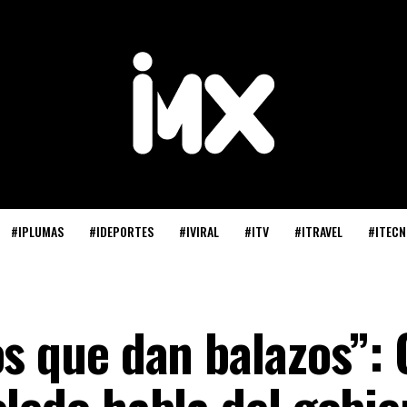
#IPLUMAS
#IDEPORTES
#IVIRAL
#ITV
#ITRAVEL
#ITECN
os que dan balazos”:
oledo habla del gobi