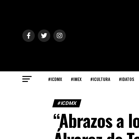
#ICDMX
#IMEX
#ICULTURA
#IDATOS
#ICDMX
“Abrazos a l
Álvarez de T