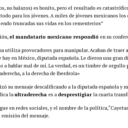
s, no balazos) es bonito, pero el
resultado es catastrófic
 todo para los jóvenes. A miles de jóvenes mexicanos los
iendo truncadas sus vidas en los cementerios”
ción,
el mandatario mexicano respondió
en su confe
a utiliza provocadores para manipular. Acaban de traer 
 hay en México, diputada española. Le dieron una gran di
o a hablar mal de mí. La verdad, es un timbre de orgullo
raderecha, a la derecha de Iberdrola»
lizó su mensaje descalificando a la diputada española y
dica la
ultraderecha
es a
desprestigiar
la cuarta trans
gue en redes sociales, y el nombre de la política,“Cayetan
a emisión del mensaje.