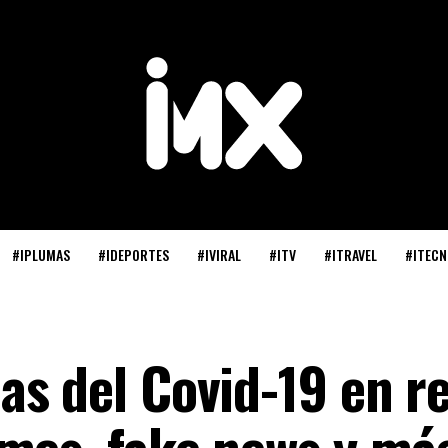
#IPLUMAS
#IDEPORTES
#IVIRAL
#ITV
#ITRAVEL
#ITECN
s del Covid-19 en r
mes, fake news y má