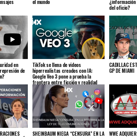
ensajes
el mundo
¿información 
del oficio?
uridad en
TikTok se llena de videos
CADILLAC ES
 represión de
hiperrealistas creados con IA:
GP DE MIAMI
ón?
Google Veo 3 pone a prueba la
frontera entre ficción y realidad
ERACIONES
SHEINBAUM NIEGA “CENSURA” EN LA
WWE ADQUIER