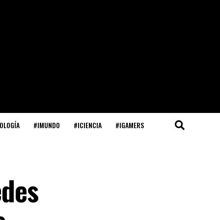
OLOGÍA
#IMUNDO
#ICIENCIA
#IGAMERS
edes
s