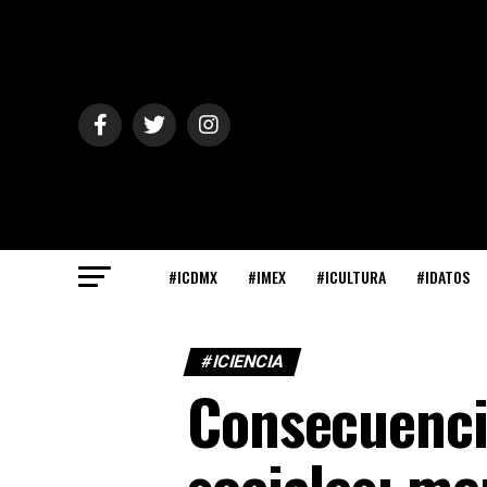
#ICDMX
#IMEX
#ICULTURA
#IDATOS
#ICIENCIA
Consecuencia
sociales: me