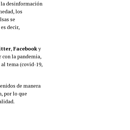
 la desinformación
medad, los
lsas se
es decir,
tter
,
Facebook
y
r con la pandemia,
al tema (covid-19,
tenidos de manera
n, por lo que
alidad.