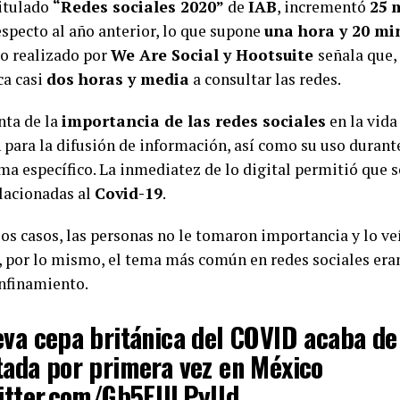
titulado
“Redes sociales 2020”
de
IAB
, incrementó
25
respecto al año anterior, lo que supone
una hora y 20 mi
io realizado por
We Are Social y Hootsuite
señala que,
ca casi
dos horas y media
a consultar las redes.
nta de la
importancia de las redes sociales
en la vida
 para la difusión de información, así como su uso durante
ma específico. La inmediatez de lo digital permitió que 
elacionadas al
Covid-19
.
os casos, las personas no le tomaron importancia y lo v
a, por lo mismo, el tema más común en redes sociales er
onfinamiento.
eva cepa británica del COVID acaba de
tada por primera vez en México
witter.com/Gb5EULPyUd