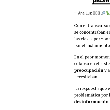
— Ana Luz △⃒⃘
Con el transcurso 
se concentraban en
las clases por zoo
por el aislamiento
En el peor moment
colapso en el sist
preocupación
y 
necesitaban.
La respuesta que e
problemática por l
desinformación