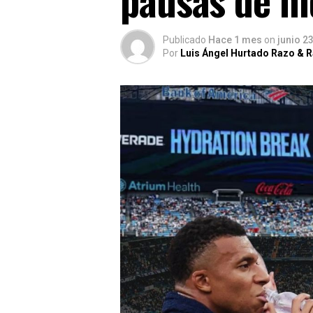
Publicado
Hace 1 mes
on
junio 2
Por
Luis Ángel Hurtado Razo & 