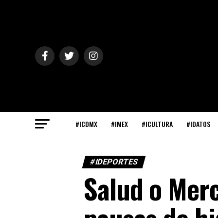
#ICDMX
#IMEX
#ICULTURA
#IDATOS
#IDEPORTES
Salud o Merc
pausas de hi