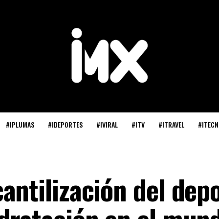
#IPLUMAS
#IDEPORTES
#IVIRAL
#ITV
#ITRAVEL
#ITECN
antilización del depo
dratación en el mun