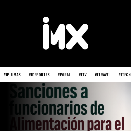
#IPLUMAS
#IDEPORTES
#IVIRAL
#ITV
#ITRAVEL
#ITECN