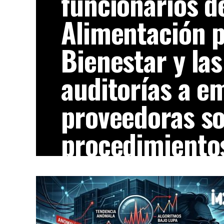
funcionarios d
Alimentación p
Bienestar y las
auditorías a e
proveedoras s
procedimiento
diferentes
La reciente resolución del Tribunal Feder
Administrativa (TFJA) que inhabilitó por 