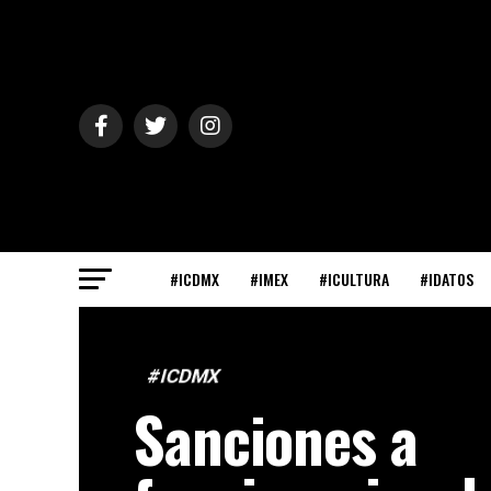
#ICDMX
#IMEX
#ICULTURA
#IDATOS
#ICDMX
Sanciones a