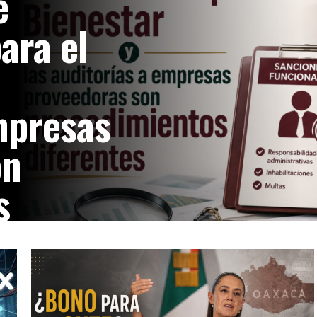
e
ara el
mpresas
on
s
al de Justicia
hasta 10 años a cuatro