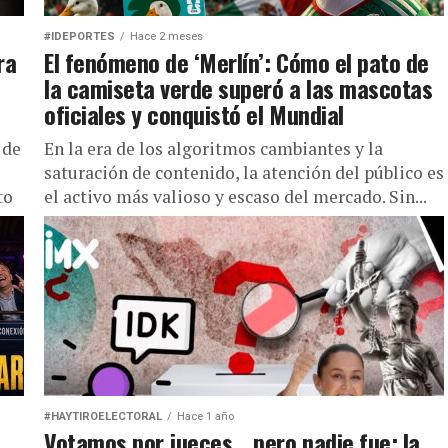
#IDEPORTES
Hace 2 meses
ra
El fenómeno de ‘Merlín’: Cómo el pato de
la camiseta verde superó a las mascotas
oficiales y conquistó el Mundial
 de
En la era de los algoritmos cambiantes y la
saturación de contenido, la atención del público es
to
el activo más valioso y escaso del mercado. Sin...
#HAYTIROELECTORAL
Hace 1 año
Votamos por jueces… pero nadie fue: la