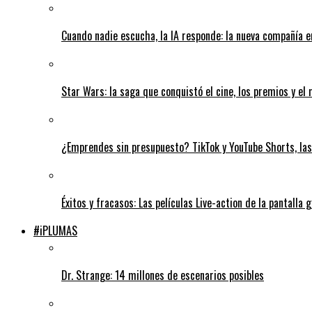
Cuando nadie escucha, la IA responde: la nueva compañía 
Star Wars: la saga que conquistó el cine, los premios y el
¿Emprendes sin presupuesto? TikTok y YouTube Shorts, la
Éxitos y fracasos: Las películas Live-action de la pantalla 
#iPLUMAS
Dr. Strange: 14 millones de escenarios posibles