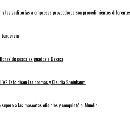
ar y las auditorías a empresas proveedoras son procedimientos diferente
a tendencia
llones de pesos asignados a Oaxaca
 FIFA? Esto dicen las normas y Claudia Sheinbaum
 superó a las mascotas oficiales y conquistó el Mundial