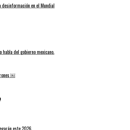
la desinformación en el Mundial
do habla del gobierno mexicano.
burones ￼
o
 llegarán este 2026