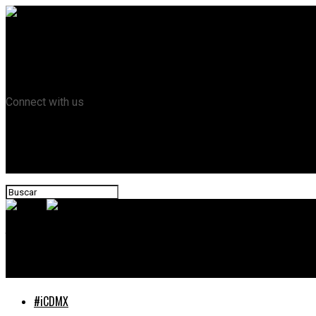
Home
Acerca de
Directorio
Conectar
Connect with us
yomx
Studio Ghibli se apodera de las redes con memes e imágenes vir
#iCDMX