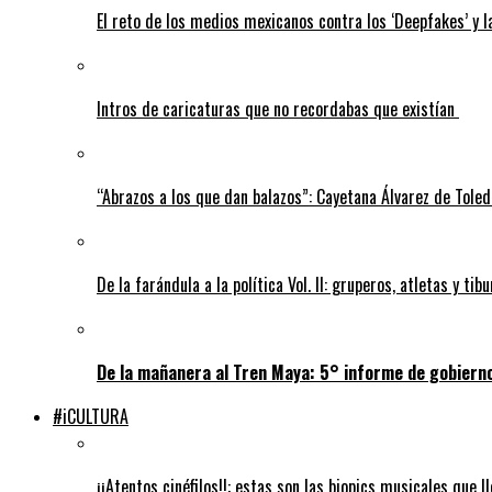
El reto de los medios mexicanos contra los ‘Deepfakes’ y 
Intros de caricaturas que no recordabas que existían
“Abrazos a los que dan balazos”: Cayetana Álvarez de Tole
De la farándula a la política Vol. II: gruperos, atletas y ti
De la mañanera al Tren Maya: 5° informe de gobiern
#iCULTURA
¡¡Atentos cinéfilos!!: estas son las biopics musicales que