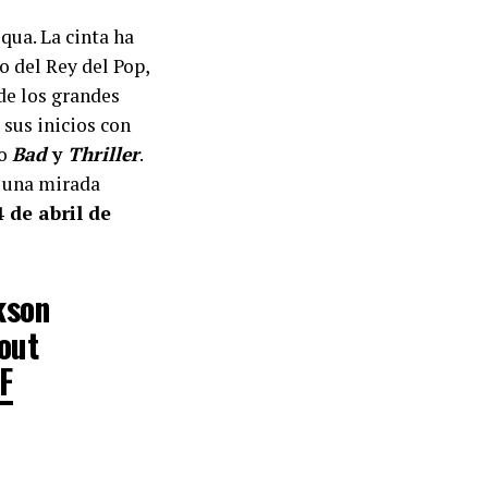
qua. La cinta ha
no del Rey del Pop,
 de los grandes
 sus inicios con
mo
Bad
y
Thriller
.
e una mirada
4 de abril de
kson
out
F