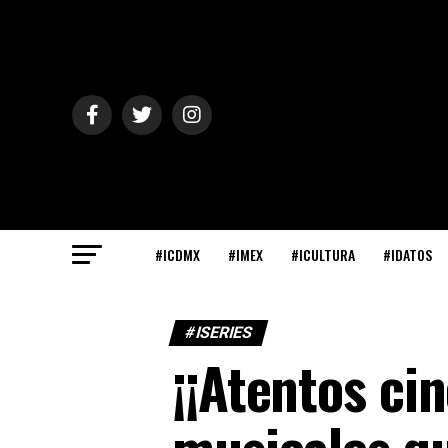
#ICDMX
#IMEX
#ICULTURA
#IDATOS
#ISERIES
¡¡Atentos cin
musicales q