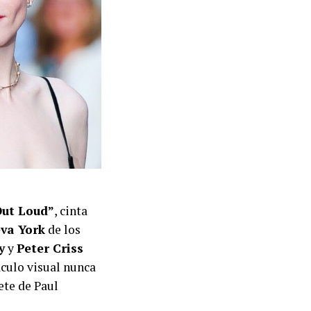
Out Loud”
, cinta
va York
de los
y
y
Peter Criss
áculo visual nunca
ete de Paul