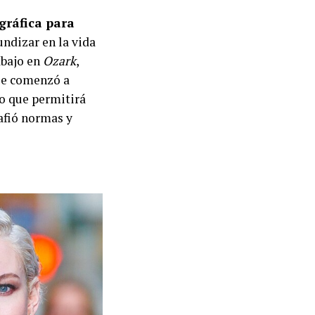
gráfica para
undizar en la vida
abajo en
Ozark
,
rie comenzó a
o que permitirá
safió normas y