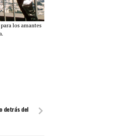
 para los amantes
a.
co detrás del