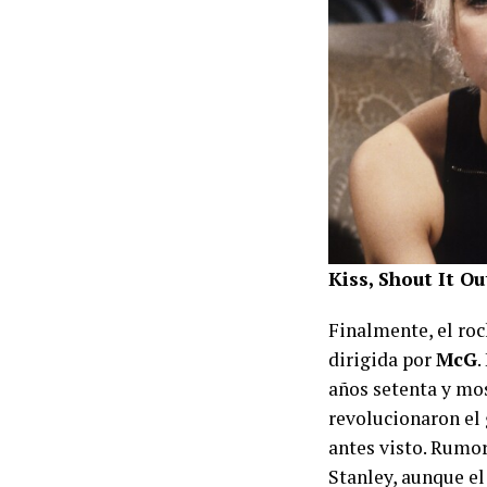
Kiss, Shout It O
Finalmente, el ro
dirigida por
McG
.
años setenta y m
revolucionaron el 
antes visto. Rumo
Stanley, aunque el