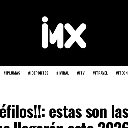
#IPLUMAS
#IDEPORTES
#IVIRAL
#ITV
#ITRAVEL
#ITECN
éfilos!!: estas son la
ue llegarán este 202