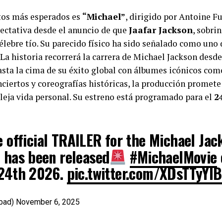
tos más esperados es
“Michael”
, dirigido por Antoine Fu
ectativa desde el anuncio de que
Jaafar Jackson
, sobri
célebre tío. Su parecido físico ha sido señalado como uno
 La historia recorrerá la carrera de Michael Jackson desde
hasta la cima de su éxito global con álbumes icónicos co
nciertos y coreografías históricas, la producción promet
leja vida personal. Su estreno está programado para el
2
 official TRAILER for the Michael Jac
c has been released
#MichaelMovie
 24th 2026.
pic.twitter.com/XDsTTyYIB
tbad)
November 6, 2025