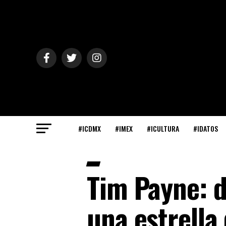
#ICDMX
#IMEX
#ICULTURA
#IDATOS
Tim Payne: d
una estrella 