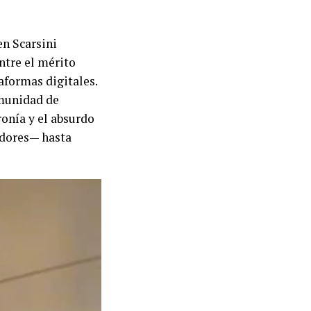
en Scarsini
ntre el mérito
aformas digitales.
omunidad de
onía y el absurdo
idores— hasta