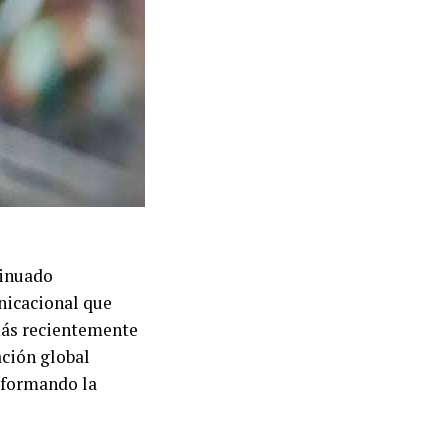
tinuado
nicacional que
 más recientemente
ación global
sformando la