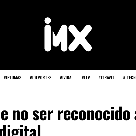
#IPLUMAS
#IDEPORTES
#IVIRAL
#ITV
#ITRAVEL
#ITECN
e no ser reconocido 
digital