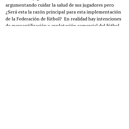
argumentando cuidar la salud de sus jugadores pero
¿Será esta la razón principal para esta implementación
de la Federación de fútbol? En realidad hay intenciones
de mercantilización y explotación comercial del fútbol
para un incremento en las ganancias de la FIFA junto a
sus arbitrarias multas y reglas impuestas a los países
anfitriones.
Hoy a 23 de junio una vez finalizada la segunda jornada
de la fase de grupos con el final del partido de Colombia
vs Congo se han jugado 50 partidos de los cuales a
excepción del partido de Francia vs Irak debido al mal
clima (Tormenta eléctrica) se han tenido 2 pausas de
hidratación por partido, con una duración aproximada
de 3 minutos antes y después del medio tiempo en los
minutos 22 y 67 convirtiendo el juego en una contienda
de 4 tiempos como en el Súper Bowl
La justificación de esta implementación