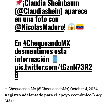
¡Claudia Sheinbaum
(
@Claudiashein
) aparece
en una foto con
@NicolasMaduro
!
En
#ChequeandoMX
desmentimos esta
información
pic.twitter.com/tGznN73R2
8
— Chequeando Mx (@ChequeandoMx)
October 4, 2024
Registro adelantado para el apoyo económico “64 y
Más”