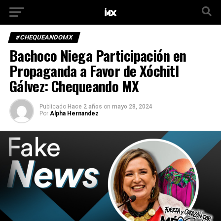
#CHEQUEANDOMX
Bachoco Niega Participación en
Propaganda a Favor de Xóchitl
Gálvez: Chequeando MX
Publicado
Hace 2 años
on
mayo 28, 2024
Por
Alpha Hernandez