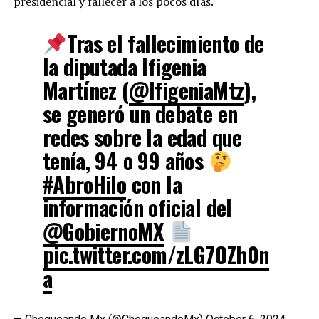
presidencial y fallecer a los pocos días.
Tras el fallecimiento de
la diputada Ifigenia
Martínez (
@IfigeniaMtz
),
se generó un debate en
redes sobre la edad que
tenía, 94 o 99 años
#AbroHilo
con la
información oficial del
@GobiernoMX
pic.twitter.com/zLG7OZh0n
a