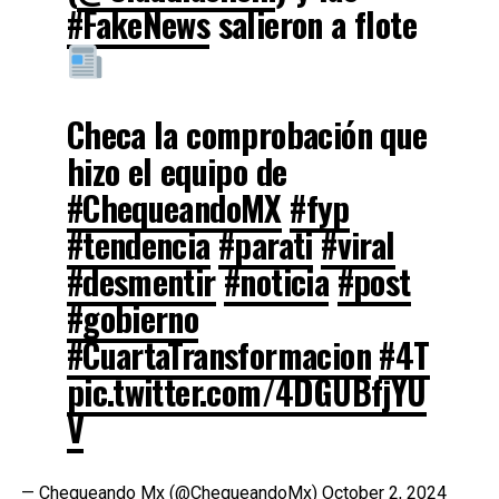
#FakeNews
salieron a flote
Checa la comprobación que
hizo el equipo de
#ChequeandoMX
#fyp
#tendencia
#parati
#viral
#desmentir
#noticia
#post
#gobierno
#CuartaTransformacion
#4T
pic.twitter.com/4DGUBfjYU
V
— Chequeando Mx (@ChequeandoMx)
October 2, 2024