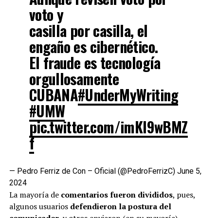
voto y
casilla por casilla, el
engaño es cibernético.
El fraude es tecnología
orgullosamente
CUBANA
#UnderMyWriting
#UMW
pic.twitter.com/imKI9wBMZ
f
— Pedro Ferriz de Con – Oficial (@PedroFerrizC)
June 5,
2024
La mayoría de
comentarios fueron divididos
, pues,
algunos usuarios
defendieron la postura del
comunicador
, y otros enviaron (en su mayoría)