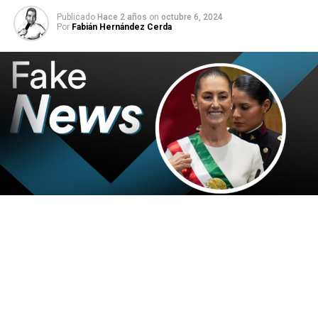
Publicado
Hace 2 años
on
octubre 6, 2024
Por
Fabián Hernández Cerda
El 1 de octubre, la doctora Claudia Sheinbaum, tomó
posesión como primera presidenta de México, y las fake
news regresaron al ojo público, en temas que van desde
los trámites gubernamentales, hasta la edad de Ifigenia