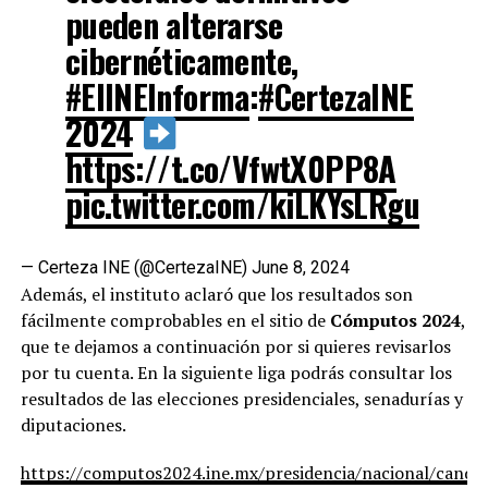
pueden alterarse
cibernéticamente,
#ElINEInforma
:
#CertezaINE
2024
https://t.co/VfwtX0PP8A
pic.twitter.com/kiLKYsLRgu
— Certeza INE (@CertezaINE)
June 8, 2024
Además, el instituto aclaró que los resultados son
fácilmente comprobables en el sitio de
Cómputos 2024
,
que te dejamos a continuación por si quieres revisarlos
por tu cuenta. En la siguiente liga podrás consultar los
resultados de las elecciones presidenciales, senadurías y
diputaciones.
https://computos2024.ine.mx/presidencia/nacional/candid