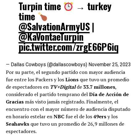
Turpin time
→ turkey
time
@SalvationArmyUS
|
@KaVontaeTurpin
pic.twitter.com/zrgE66P6iq
— Dallas Cowboys (@dallascowboys)
November 25, 2023
Por su parte, el segundo partido con mayor audiencia
fue entre los Packers y los
Lions
que tuvo un promedio
de espectadores en
TV+Digital
de
33.7 millones
,
considerado el partido temprano del
Día de Acción de
Gracias
más visto jamás registrado. Finalmente, el
encuentro con el mayor número de audiencia disputado
en horario estelar en
NBC
fue el de los
49ers
y los
Seahawks
que tuvo un promedio de 26,9 millones de
espectadores.