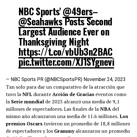
NBC Sports'
@49ers
–
@Seahawks
Posts Second
Largest Audience Ever on
Thanksgiving Night
https://t.co/vbUb3n2BAC
pic.twitter.com/XJ1SYgnevi
— NBC Sports PR (@NBCSportsPR)
November 24, 2023
Tan solo para dar un comparativo de la atracción que
tuvo la
NFL
durante
Acción de Gracias
eventos como
la
Serie mundial
de 2023 alcanzó una media de 9,1
millones de espectadores. Las finales de la
NBA
del
mismo año alcanzaron una media de 11.6 millones.
Los
premios Oscars
tuvieron un promedio de 18,8 millones
de espectadores y los
Grammy
alcanzaron un promedio