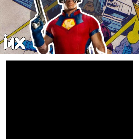
En un momento en donde la pantalla grande está
acaparada por los
superhéroes
, surge una opción que
promete romper de nueva cuenta con los estereotipos
clásicos de los héroes de acción, nos referimos al
estreno de uno de una de las series de antihéroes más
queridos de los últimos tiempos:
Pacemaker
,
interpretado por
John Cena
, vuelve al
streaming
y
promete acción, humor y sobre todo a restablecer la paz
a toda costa.
En tanto, antes de que te adentres a disfrutar de una de