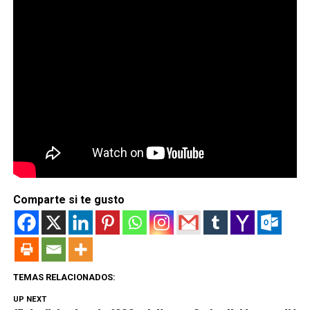
aumentar su audiencia casi un 50%
desde el estreno
del primer capítulo, de acuerdo con
GQ
.
Como verás, se trata de una de las series más exitosas y
esperadas de este 2025. ¿Volverá a romper los récords
de audiencia esta segunda temporada? La moneda está
en el aire, por lo pronto, te recordamos que el estreno
de
Peacemaker Temporada 2 en HBO Max
en nuestro
país será hoy
a partir de las 7:00 p.m
. según datos de la
plataforma.
Comparte si te gusto
TEMAS RELACIONADOS:
UP NEXT