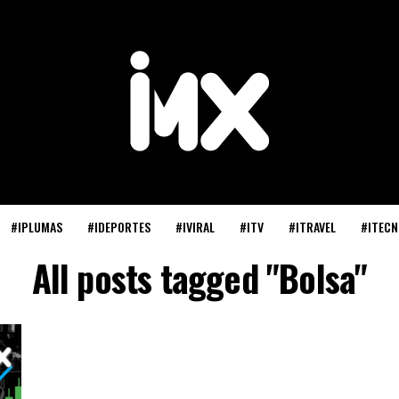
#IPLUMAS
#IDEPORTES
#IVIRAL
#ITV
#ITRAVEL
#ITECN
All posts tagged "Bolsa"