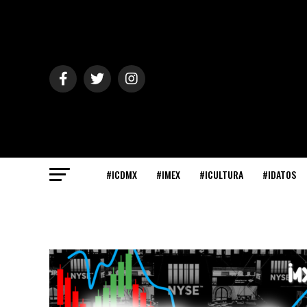
#ICDMX
#IMEX
#ICULTURA
#IDATOS