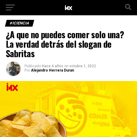
#ICIENCIA
¿A que no puedes comer solo una?
La verdad detrás del slogan de
Sabritas
Publicado
Hace 4 años
on
octubre 1, 2022
Por
Alejandro Herrera Duran