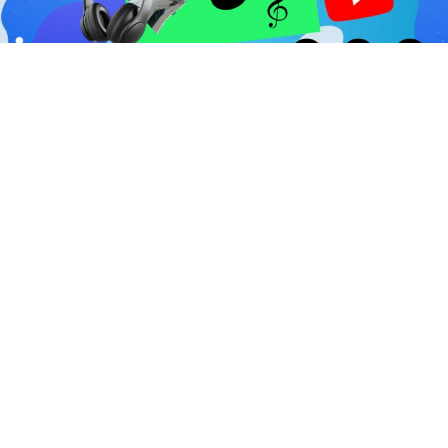
A lo largo de la vida humana la
música
ha estado
presente como símbolo de existencia y celebración, la
acompañan ritmos e instrumentos que han
evolucionado a lo largo de los años. Sin embargo, en la
actualidad la encontramos en
espacios digitales
logrando que esté más cerca que nunca pues la llevamos
consigo en instrumentos que nos hacen la vida más
práctica.
En ese sentido, con la aparición de la
Inteligencia
Artificial (IA)
la cotidianidad humana está cambiando
de manera significativa ya que con esta herramienta se
han simplificado tareas que en algunos años llevaba
tiempo. Por mencionar un aspecto, la cuestión creativa