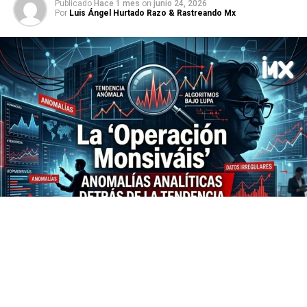
Publicado
Hace 1 mes
on
junio 24, 2026
Por
Luis Ángel Hurtado Razo & Rastreando Mx
Hoy a lo largo del día se posicionó entre las 5
principales tendencias en X, “Monsiváis”, tendencia que
retoma una entrevista que realizará el periodista
Edmundo Cázarez, al escritor Carlos Monsivaís hace 25
años, pero que fue publicada el 18 de junio de este 2026