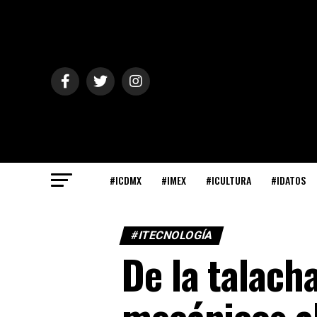
#ICDMX
#IMEX
#ICULTURA
#IDATOS
#ITECNOLOGÍA
De la talacha
mecánicos a