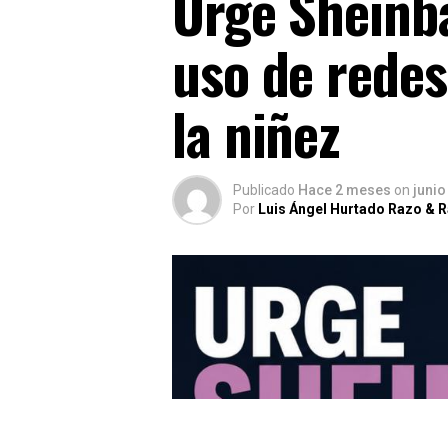
Urge Sheinba
uso de redes
la niñez
Publicado
Hace 2 meses
on
junio
Por
Luis Ángel Hurtado Razo & 