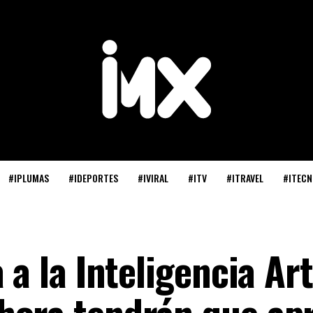
#IPLUMAS
#IDEPORTES
#IVIRAL
#ITV
#ITRAVEL
#ITECN
 a la Inteligencia Arti
hora tendrán que ap