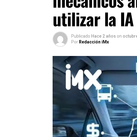
utilizar la IA
Publicado
Hace 2 años
on
octubr
Por
Redacción iMx