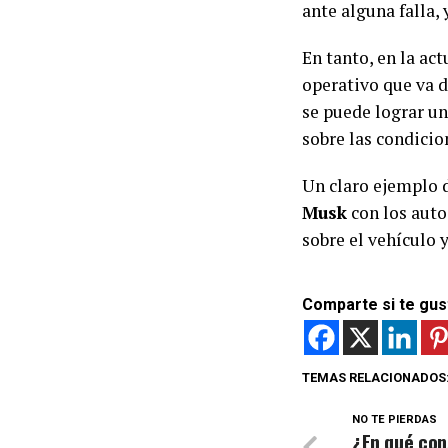
ante alguna falla,
En tanto, en la a
operativo que va d
se puede lograr u
sobre las condicion
Un claro ejemplo 
Musk
con los aut
sobre el vehículo 
Comparte si te gus
TEMAS RELACIONADOS
NO TE PIERDAS
¿En qué cons