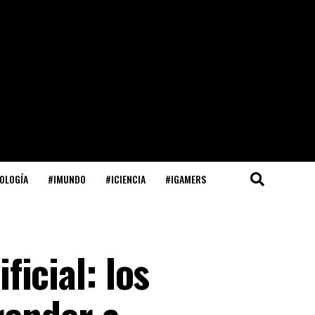
OLOGÍA
#IMUNDO
#ICIENCIA
#IGAMERS
ficial: los
render a