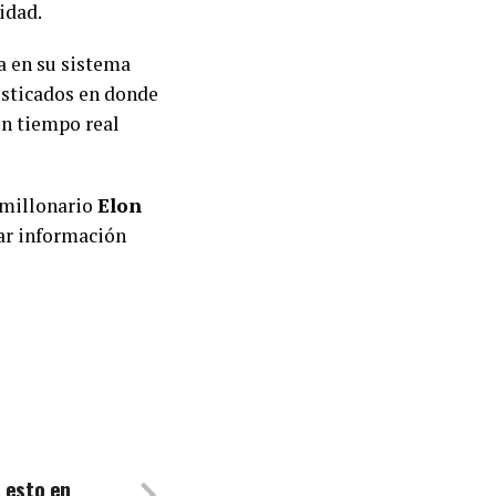
idad.
a en su sistema
isticados en donde
en tiempo real
imillonario
Elon
ar información
 esto en