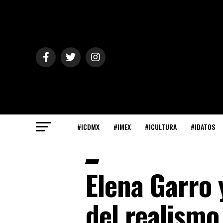
#ICDMX
#IMEX
#ICULTURA
#IDATOS
Elena Garro 
del realismo