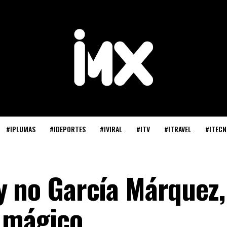
#IPLUMAS
#IDEPORTES
#IVIRAL
#ITV
#ITRAVEL
#ITECN
y no García Márquez,
 mágico.