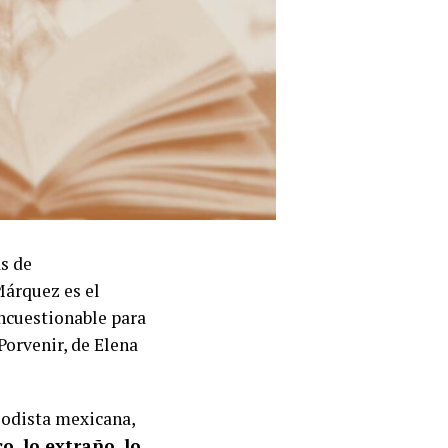
as de
Márquez es el
incuestionable para
Porvenir, de Elena
riodista mexicana,
o, lo extraño, lo