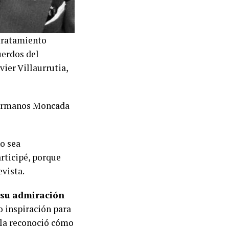
 tratamiento
uerdos del
vier Villaurrutia,
s hermanos Moncada
o sea
articipé, porque
evista.
 su admiración
o inspiración para
o la reconoció cómo