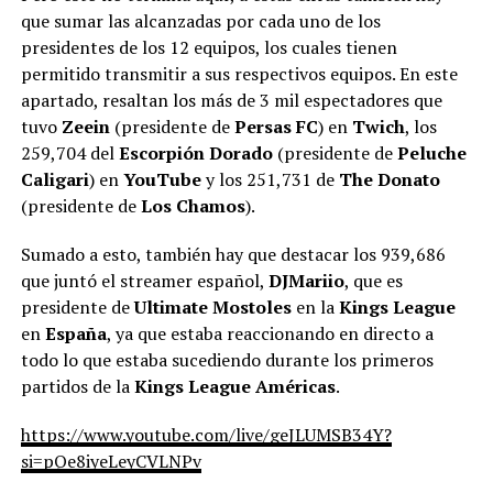
que sumar las alcanzadas por cada uno de los
presidentes de los 12 equipos, los cuales tienen
permitido transmitir a sus respectivos equipos. En este
apartado, resaltan los más de 3 mil espectadores que
tuvo
Zeein
(presidente de
Persas FC
) en
Twich
, los
259,704 del
Escorpión Dorado
(presidente de
Peluche
Caligari
) en
YouTube
y los 251,731 de
The Donato
(presidente de
Los Chamos
).
Sumado a esto, también hay que destacar los 939,686
que juntó el streamer español,
DJMariio
, que es
presidente de
Ultimate Mostoles
en la
Kings League
en
España
, ya que estaba reaccionando en directo a
todo lo que estaba sucediendo durante los primeros
partidos de la
Kings League Américas
.
https://www.youtube.com/live/geJLUMSB34Y?
si=pQe8iyeLeyCVLNPv