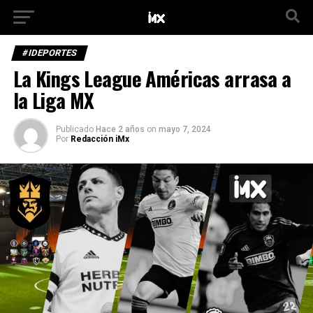
#IDEPORTES
La Kings League Américas arrasa a
la Liga MX
Publicado
Hace 2 años
on
mayo 7, 2024
Por
Redacción iMx