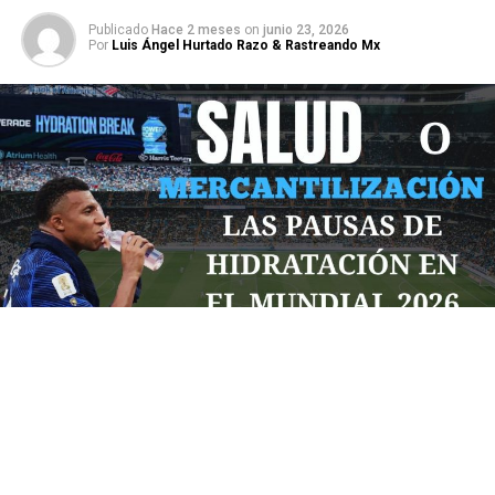
Publicado
Hace 2 meses
on
junio 23, 2026
Por
Luis Ángel Hurtado Razo & Rastreando Mx
Por: Diego Castro
La FIFA ha implementado un tiempo de descanso para
“cuidar a sus jugadores” en este mundial trisede