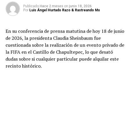
Publicado
Hace 2 meses
on
junio 18, 2026
Por
Luis Ángel Hurtado Razo & Rastreando Mx
En su conferencia de prensa matutina de hoy 18 de junio
de 2026, la presidenta Claudia Sheinbaum fue
cuestionada sobre la realización de un evento privado de
la FIFA en el Castillo de Chapultepec, lo que desató
dudas sobre si cualquier particular puede alquilar este
recinto histórico.
El Dicho de la Presidenta
Durante la sesión de preguntas, una periodista
cuestionó si existía una tarifa accesible «para el pueblo»
para rentar el Castillo. Ante esto, Sheinbaum aclaró las
condiciones del evento de la FIFA:
«La FIFA rentó el Castillo de Chapultepec… Creo que