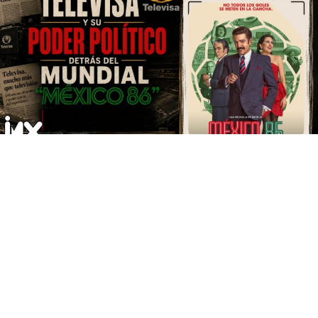
La película
México 86
, dirigida por Gabriel Ripstein, se
presenta ante el espectador como una sátira política y
una tragicomedia que desmenuza uno de los episodios
más complejos de la historia contemporánea de México:
la organización del Mundial de Fútbol en medio de una
profunda crisis económica, el eco del devastador
terremoto de 1985 y el descontento social hacia el
régimen priista. Más allá de las canchas y el balón, el
largometraje funciona como una aguda radiografía del