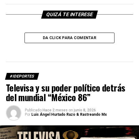
QUIZÁ TE INTERESE
DA CLICK PARA COMENTAR
#IDEPORTES
Televisa y su poder político detrás
del mundial “México 86”
Publicado
Hace 2 meses
on
junio 8, 2026
Por
Luis Ángel Hurtado Razo & Rastreando Mx