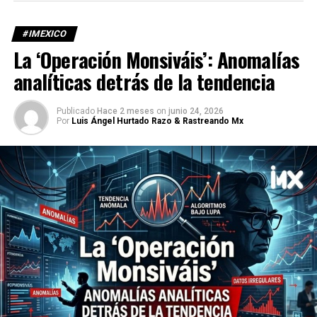
#IMEXICO
La ‘Operación Monsiváis’: Anomalías
analíticas detrás de la tendencia
Publicado
Hace 2 meses
on
junio 24, 2026
Por
Luis Ángel Hurtado Razo & Rastreando Mx