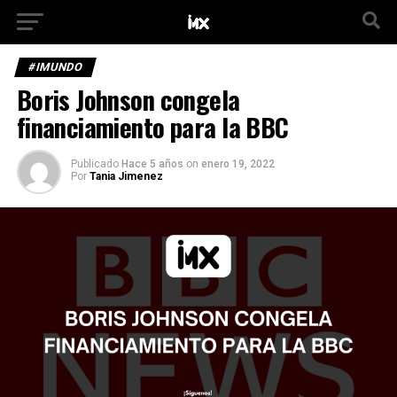
#IMUNDO
Boris Johnson congela
financiamiento para la BBC
Publicado
Hace 5 años
on
enero 19, 2022
Por
Tania Jimenez