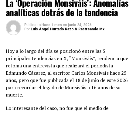
La ‘Operación Monsiváis’: Anomalías
analíticas detrás de la tendencia
Publicado
Hace 1 mes
on
junio 24, 2026
Por
Luis Ángel Hurtado Razo & Rastreando Mx
Hoy a lo largo del día se posicionó entre las 5
principales tendencias en X, “Monsiváis”, tendencia que
retoma una entrevista que realizará el periodista
Edmundo Cázarez, al escritor Carlos Monsivaís hace 25
años, pero que fue publicada el 18 de junio de este 2026
para recordar el legado de Monsiváis a 16 años de su
muerte.
Lo interesante del caso, no fue que el medio de
comunicación retomará la entrevista, sino la operación
que se configuró iniciada esta semana, porque
rápidamente logró colocarse entre los temas más