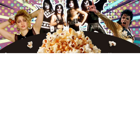
El cine y las plataformas de streaming se preparan para
un 2026 cargado de música, nostalgia y grandes
leyendas. Aunque muchos esperaban estos estrenos en
2025, varios de los biopics más ambiciosos de los últimos
años finalmente verán la luz el próximo año. Michael
Jackson, Madonna y Kiss encabezan la lista de
producciones que buscan retratar no solo el brillo del
estrellato, sino también las sombras y desafíos detrás de
la fama.