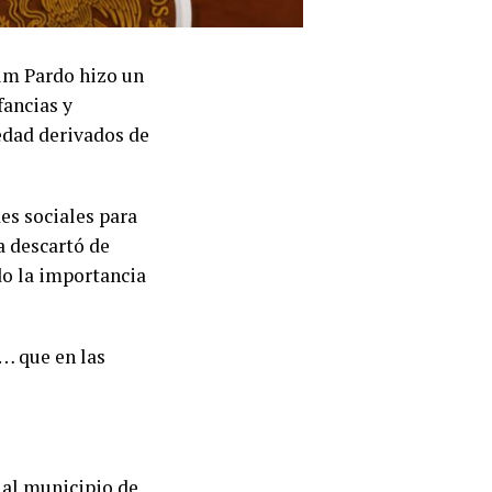
um Pardo hizo un
fancias y
edad derivados de
des sociales para
 descartó de
do la importancia
a… que en las
 al municipio de