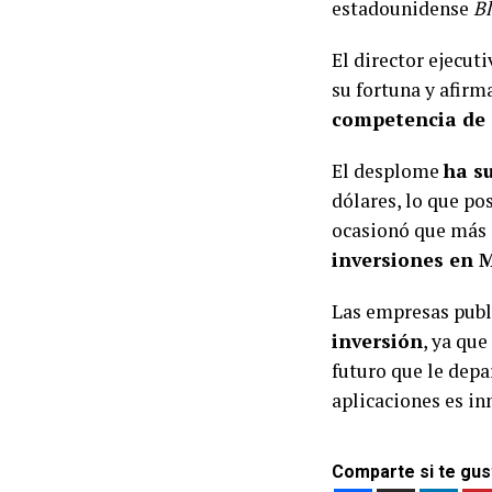
estadounidense
B
El director ejecuti
su fortuna y afir
competencia de 
El desplome
ha s
dólares, lo que po
ocasionó que más
inversiones en 
Las empresas publi
inversión
, ya que
futuro que le depa
aplicaciones es i
Comparte si te gus