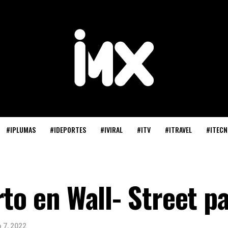
#IPLUMAS
#IDEPORTES
#IVIRAL
#ITV
#ITRAVEL
#ITECN
rto en Wall- Street p
 7, 2022