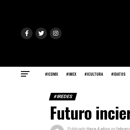
#ICDMX
#IMEX
#ICULTURA
#IDATOS
#IREDES
Futuro incie
Publicado
Hace 4 años
on
febrero