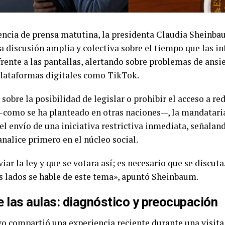
encia de prensa matutina, la presidenta Claudia Sheinba
a discusión amplia y colectiva sobre el tiempo que las in
rente a las pantallas, alertando sobre problemas de ansi
 plataformas digitales como TikTok.
sobre la posibilidad de legislar o prohibir el acceso a re
como se ha planteado en otras naciones—, la mandataria
el envío de una iniciativa restrictiva inmediata, señalan
analice primero en el núcleo social.
iar la ley y que se votara así; es necesario que se discut
s lados se hable de este tema», apuntó Sheinbaum.
e las aulas: diagnóstico y preocupación
ivo compartió una experiencia reciente durante una visita