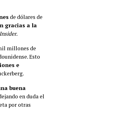
ones
de dólares de
n gracias a la
Insider.
mil millones de
adounidense. Esto
iones e
uckerberg.
una buena
 dejando en duda el
eta por otras