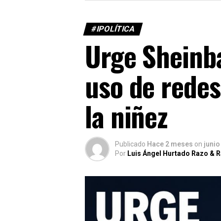
#IPOLÍTICA
Urge Sheinba
uso de redes
la niñez
Publicado
Hace 2 meses
on
junio
Por
Luis Ángel Hurtado Razo & 