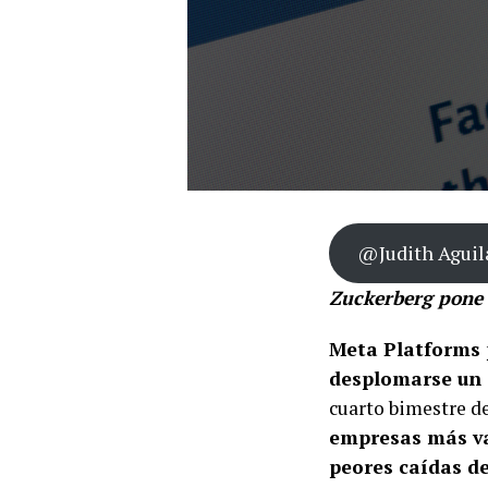
@Judith Aguil
Zuckerberg pone e
Meta Platforms p
desplomarse un
cuarto bimestre de
empresas más va
peores caídas de