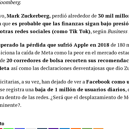
loomberg
.
vo,
Mark Zuckerberg,
perdió alrededor de
30 mil mill
ma que
es probable que las finanzas sigan bajo presió
otras redes sociales (como Tik Tok)
, según
Business 
uperado la pérdida que sufrió Apple en 2018
de 180 
siciona la caída de Meta como la peor en el mercado est
 de
20 corredores de bolsa recorten sus recomendac
Meta
así como las declaraciones desventajosas que dio Z
citarias, a su vez, han dejado de ver a
Facebook como 
 se registra una
baja de 1 millón de usuarios diarios
,
ra dentro de las redes. ¿Será que el desplazamiento de M
nminente?.
to