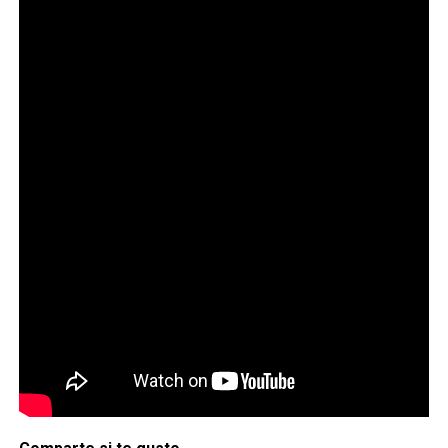
17 de diciembre de 1989 en
EE. UU. con el especial
navideño "Un hogar para
Navidad" (Simpsons
Roasting on an Open Fire),
aunque sus primeros
personajes aparecieron en
cortos de El Show de Tracey
Ullman desde 1987.
pic.twitter.com/qOd9o8xX5Q
— Cultura Rock Col
(@CulturaRock_Tv)
December
17, 2025