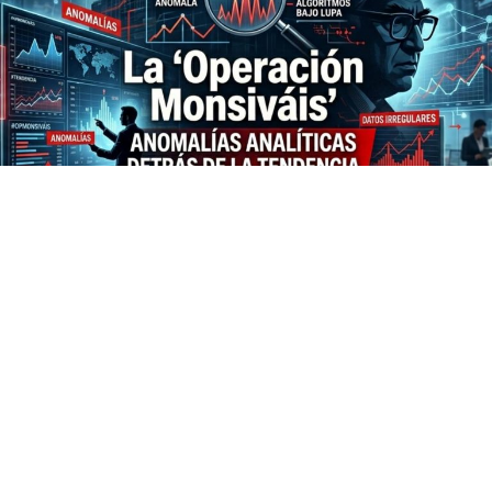
Hoy a lo largo del día se posicionó entre las 5
principales tendencias en X, “Monsiváis”, tendencia que
retoma una entrevista que realizará el periodista
Edmundo Cázarez, al escritor Carlos Monsivaís hace 25
años, pero que fue publicada el 18 de junio de este 2026
para recordar el legado de Monsiváis a 16 años de su
muerte.
Lo interesante del caso, no fue que el medio de
comunicación retomará la entrevista, sino la operación
que se configuró iniciada esta semana, porque