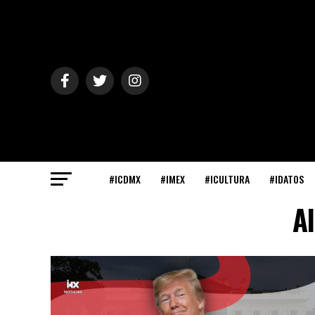
#ICDMX
#IMEX
#ICULTURA
#IDATOS
A