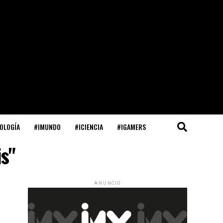
OLOGÍA
#IMUNDO
#ICIENCIA
#IGAMERS
s"
ANUNCIO