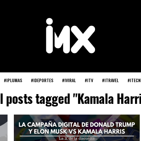
#IPLUMAS
#IDEPORTES
#IVIRAL
#ITV
#ITRAVEL
#ITECN
ll posts tagged "Kamala Harri