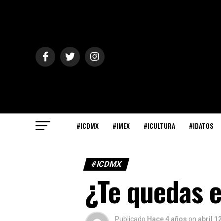
#ICDMX
#IMEX
#ICULTURA
#IDATOS
#ICDMX
¿Te quedas 
Publicado
Hace 4 años
on
abril 1