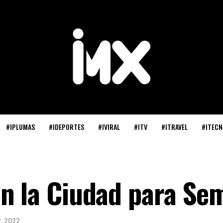
#IPLUMAS
#IDEPORTES
#IVIRAL
#ITV
#ITRAVEL
#ITECN
en la Ciudad para Se
2, 2022