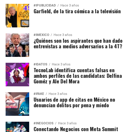
#IPUBLICIDAD
Hace 3 años
Garfield, de la tira cómica a la televisión
#IMEXICO
Hace 3 años
¿Quiénes son los aspirantes que han dado
entrevistas a medios adversarios a la 4T?
#IDATOS
Hace 3 años
TecnoLab identifica cuentas falsas en
ambos perfiles de las candidatas: Delfina
Goméz y Ale Del Mora
#IFAKE
Hace 3 años
Usuarios de app de citas en México no
denuncian delitos por pena y miedo
#INEGOCIOS
Hace 3 años
Conectando Negocios con Meta Summit