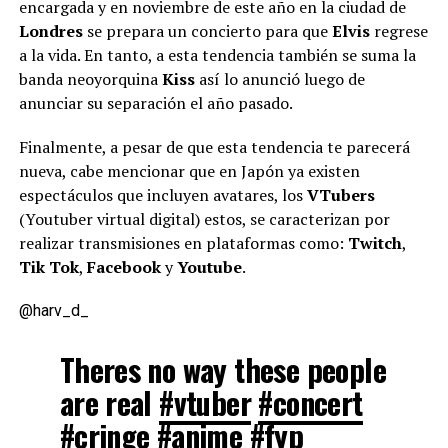
encargada y en noviembre de este año en la ciudad de
Londres
se prepara un concierto para que
Elvis
regrese
a la vida. En tanto, a esta tendencia también se suma la
banda neoyorquina
Kiss
así lo anunció luego de
anunciar su separación el año pasado.
Finalmente, a pesar de que esta tendencia te parecerá
nueva, cabe mencionar que en Japón ya existen
espectáculos que incluyen avatares, los
VTubers
(Youtuber virtual digital) estos, se caracterizan por
realizar transmisiones en plataformas como:
Twitch
,
Tik Tok
,
Facebook
y
Youtube
.
@harv_d_
Theres no way these people
are real
#vtuber
#concert
#cringe
#anime
#fyp