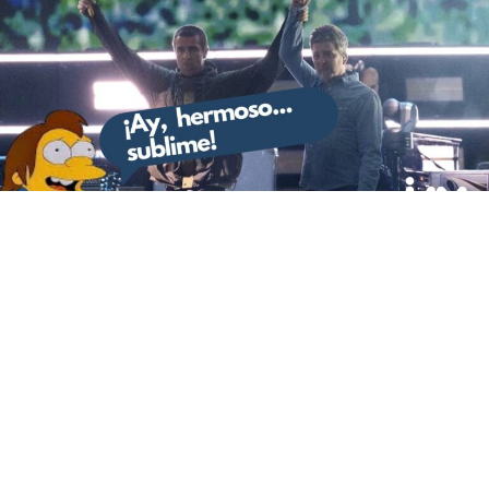
El mundo del rock está de plácemes, hoy 4 de julio tras
16 años de haberse separado, Oasis, la banda británica
de los hermanos Gallagher regresa a los escenarios. El
concierto inaugural de la gira
“Oasis Live ’25”
tuvo
lugar en el
Principality Stadium
de
Cardiff
, y marcó un
momento histórico al reunir en el escenario a
Liam y
Noel Gallagher
, quienes no actuaban juntos desde
2009.