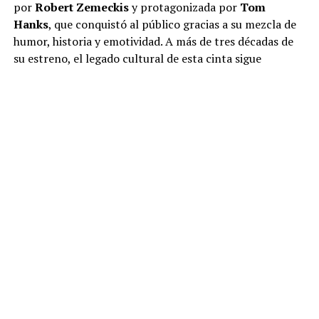
por
Robert Zemeckis
y protagonizada por
Tom
Hanks
, que conquistó al público gracias a su mezcla de
humor, historia y emotividad. A más de tres décadas de
su estreno, el legado cultural de esta cinta sigue
presente en distintos ámbitos: desde colaboraciones
con marcas de tenis, hasta un restaurante temático que
nació de la propia historia.
Marcas de tenis y la icónica carrera
de Forrest
Uno de los elementos más recordados de la película es,
sin duda, la escena en la que
Forrest Gump
se pone sus
tenis
Nike Cortez
y corre “sin ningún motivo en
particular” a través de todo Estados Unidos. Este
modelo, que ya existía desde los años 70, vivió un nuevo
auge tras el éxito de la película, convirtiéndose en un
ícono pop que hasta hoy sigue apareciendo en ediciones
especiales y colaboraciones de la marca
Nike
.