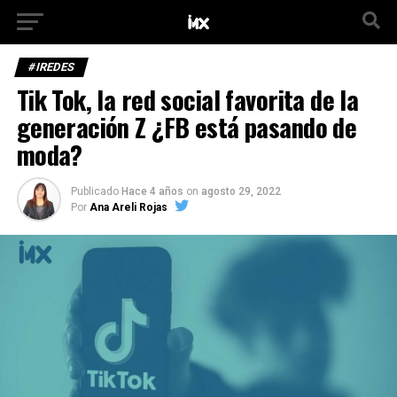
#IREDES
Tik Tok, la red social favorita de la
generación Z ¿FB está pasando de
moda?
Publicado
Hace 4 años
on
agosto 29, 2022
Por
Ana Areli Rojas