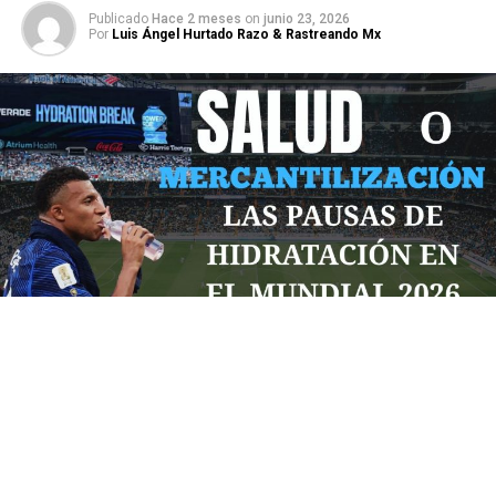
Publicado
Hace 2 meses
on
junio 23, 2026
Por
Luis Ángel Hurtado Razo & Rastreando Mx
Por: Diego Castro
La FIFA ha implementado un tiempo de descanso para
“cuidar a sus jugadores” en este mundial trisede
argumentando cuidar la salud de sus jugadores pero