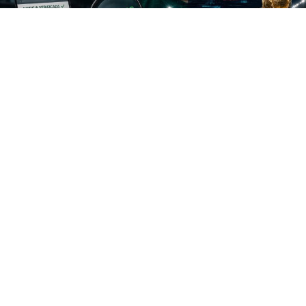
El Mundial de la FIFA 2026 está perfilado para ser el
evento deportivo masivo más tecnológicamente
avanzado de la historia contemporánea. Sin embargo, la
monumental escala de esta justa futbolística trae
consigo un desafío sin precedentes que no se jugará en
las canchas de los estadios, sino en las pantallas de
millones de teléfonos móviles: la gestión del flujo
informativo.
A diferencia de los torneos organizados en el siglo
pasado, donde los medios de comunicación tradicionales
centralizaban la narrativa, el entorno actual está
marcado por una fragmentación absoluta de audiencias
y una enorme velocidad de propagación informativa.