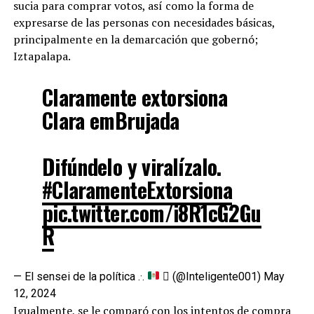
sucia para comprar votos, así como la forma de
expresarse de las personas con necesidades básicas,
principalmente en la demarcación que gobernó;
Iztapalapa.
Claramente extorsiona
Clara emBrujada
Difúndelo y viralízalo.
#ClaramenteExtorsiona
pic.twitter.com/i8R1cG2Gu
R
— El sensei de la política .·.
 (@Inteligente001)
May
12, 2024
Igualmente, se le comparó con los intentos de compra