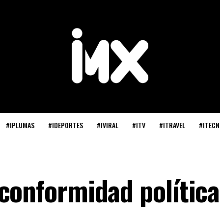
#IPLUMAS
#IDEPORTES
#IVIRAL
#ITV
#ITRAVEL
#ITECN
conformidad política