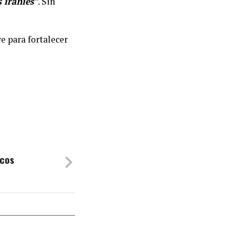
 iraníes
”
. Sin
e para fortalecer
ticos