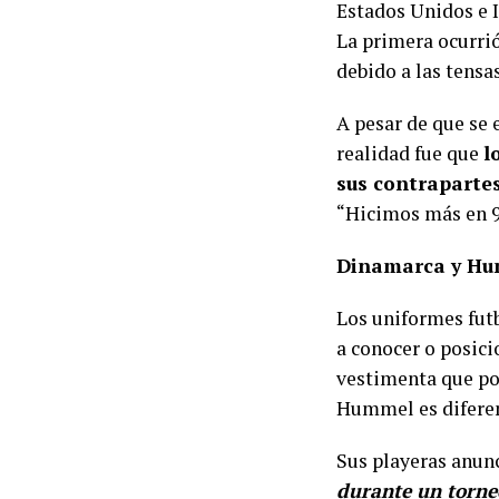
Estados Unidos e I
La primera ocurrió
debido a las tensa
A pesar de que se
realidad fue que
l
sus contraparte
“Hicimos más en 90
Dinamarca y Hu
Los uniformes futb
a conocer o posici
vestimenta que po
Hummel es difere
Sus playeras anun
durante un torne