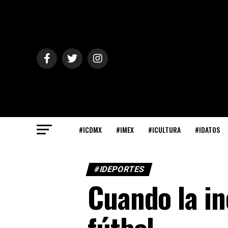
#ICDMX
#IMEX
#ICULTURA
#IDATOS
#IDEPORTES
Cuando la in
fútbol