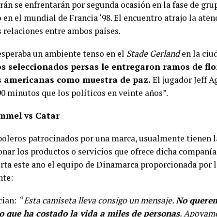
rán se enfrentarán por segunda ocasión en la fase de gru
 en el mundial de Francia ‘98. El encuentro atrajo la ate
s relaciones entre ambos países.
 esperaba un ambiente tenso en el
Stade Gerland
en la ciu
os seleccionados persas le entregaron ramos de flo
s americanas como muestra de paz.
El jugador Jeff A
 minutos que los políticos en veinte años”.
mmel vs Catar
oleros patrocinados por una marca, usualmente tienen la
onar los productos o servicios que ofrece dicha compañía
rta este año el equipo de Dinamarca proporcionada por 
nte:
cian: “
Esta camiseta lleva consigo un mensaje.
No querem
o que ha costado la vida a miles de personas
. Apoyamo