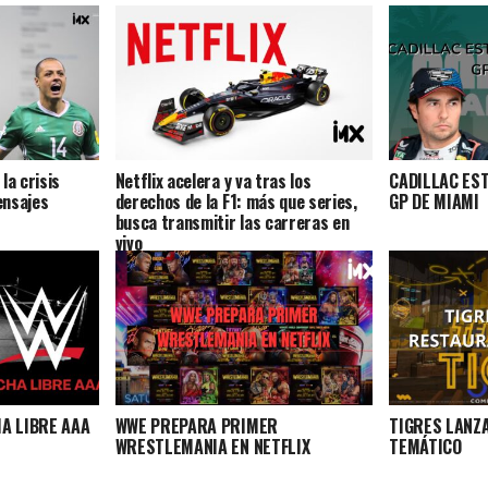
la crisis
Netflix acelera y va tras los
CADILLAC ES
ensajes
derechos de la F1: más que series,
GP DE MIAMI
busca transmitir las carreras en
vivo
A LIBRE AAA
WWE PREPARA PRIMER
TIGRES LANZ
WRESTLEMANIA EN NETFLIX
TEMÁTICO