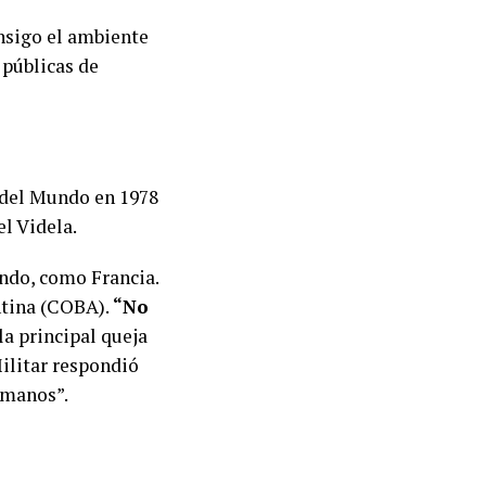
nsigo el ambiente
 públicas de
a del Mundo en 1978
el Videla.
undo, como Francia.
ntina (COBA).
“No
 la principal queja
Militar respondió
umanos”.