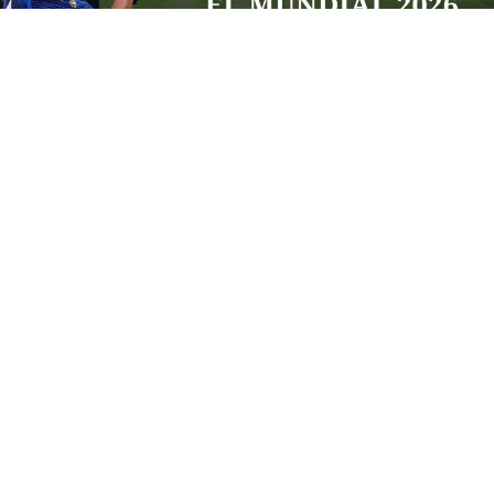
Por: Diego Castro
La FIFA ha implementado un tiempo de descanso para
“cuidar a sus jugadores” en este mundial trisede
argumentando cuidar la salud de sus jugadores pero
¿Será esta la razón principal para esta implementación
de la Federación de fútbol? En realidad hay intenciones
de mercantilización y explotación comercial del fútbol
para un incremento en las ganancias de la FIFA junto a
sus arbitrarias multas y reglas impuestas a los países
anfitriones.
Hoy a 23 de junio una vez finalizada la segunda jornada
de la fase de grupos con el final del partido de Colombia
vs Congo se han jugado 50 partidos de los cuales a
excepción del partido de Francia vs Irak debido al mal