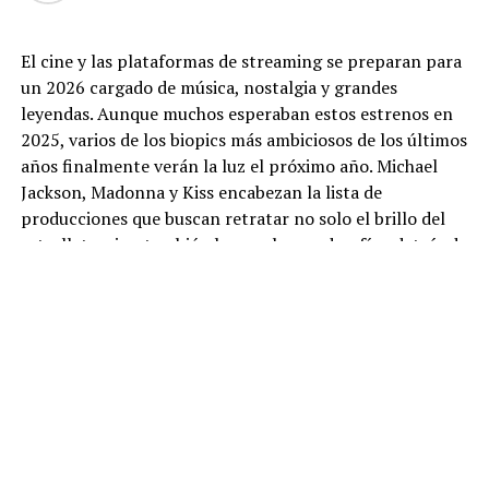
El cine y las plataformas de streaming se preparan para
un 2026 cargado de música, nostalgia y grandes
leyendas. Aunque muchos esperaban estos estrenos en
2025, varios de los biopics más ambiciosos de los últimos
años finalmente verán la luz el próximo año. Michael
Jackson, Madonna y Kiss encabezan la lista de
producciones que buscan retratar no solo el brillo del
estrellato, sino también las sombras y desafíos detrás de
la fama.
Michael
Uno de los proyectos más esperados es
“Michael”
,
dirigido por Antoine Fuqua. La cinta ha generado gran
expectativa desde el anuncio de que
Jaafar Jackson
,
sobrino del Rey del Pop, interpretará a su célebre tío. Su
parecido físico ha sido señalado como uno de los