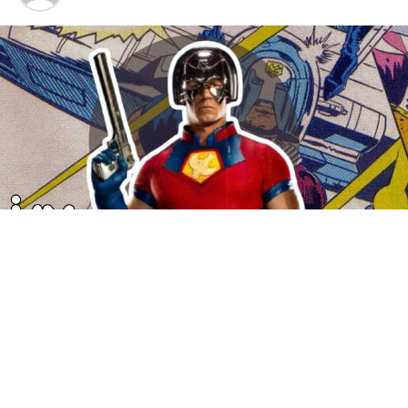
En un momento en donde la pantalla grande está
acaparada por los
superhéroes
, surge una opción que
promete romper de nueva cuenta con los estereotipos
clásicos de los héroes de acción, nos referimos al
estreno de uno de una de las series de antihéroes más
queridos de los últimos tiempos:
Pacemaker
,