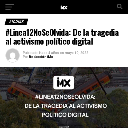
#ICDMX
#Linea12NoSeOlvida: De la tragedia
al activismo político digital
Publicado
Hace 4 años
on
mayo 10, 2022
Por
Redacción iMx