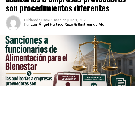
son procedimientos diferentes
Publicado
Hace 1 mes
on
julio 1, 2026
Por
Luis Ángel Hurtado Razo & Rastreando Mx
La reciente resolución del
Tribunal Federal de Justicia
Administrativa (TFJA)
que inhabilitó por hasta 10 años