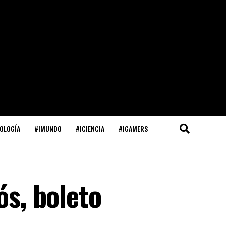
OLOGÍA
#IMUNDO
#ICIENCIA
#IGAMERS
ós, boleto