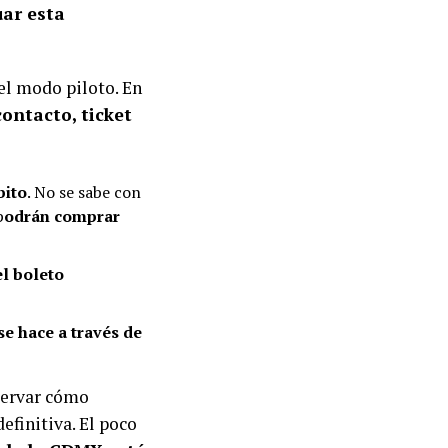
uar esta
el modo piloto. En
contacto, ticket
bito
. No se sabe con
p
odrán comprar
l boleto
se hace a través de
servar cómo
efinitiva. El poco