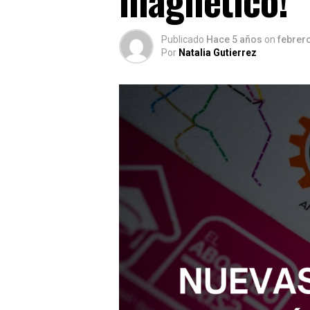
Publicado
Hace 5 años
on
febrero
Por
Natalia Gutierrez