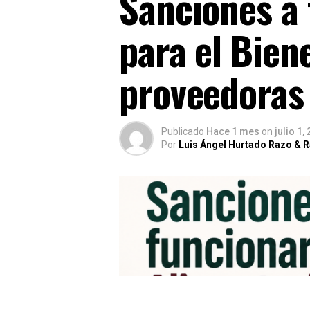
Sanciones a 
para el Bien
proveedoras
Publicado
Hace 1 mes
on
julio 1,
Por
Luis Ángel Hurtado Razo & 