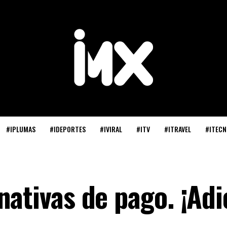
#IPLUMAS
#IDEPORTES
#IVIRAL
#ITV
#ITRAVEL
#ITECN
nativas de pago. ¡Adi