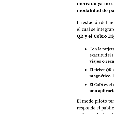
mercado ya no cu
modalidad de pa
La estación del me
el cual se integr
QR y el Cobro Di
Con la tarjet
exactitud si 
viajes o rec
El ticket QR s
magnético.
E
El CoDi es e
una aplicaci
El modo piloto te
responde el públic