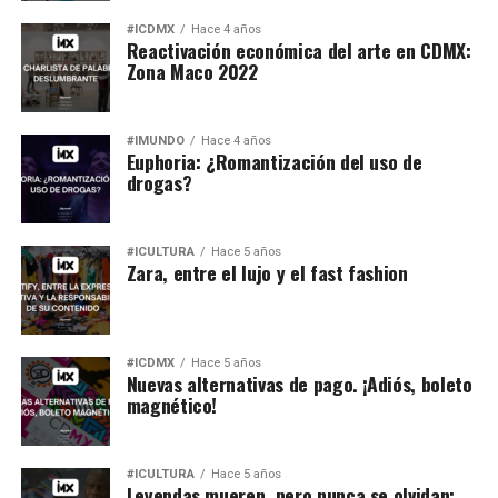
#ICDMX
Hace 4 años
Reactivación económica del arte en CDMX:
Zona Maco 2022
#IMUNDO
Hace 4 años
Euphoria: ¿Romantización del uso de
drogas?
#ICULTURA
Hace 5 años
Zara, entre el lujo y el fast fashion
#ICDMX
Hace 5 años
Nuevas alternativas de pago. ¡Adiós, boleto
magnético!
#ICULTURA
Hace 5 años
Leyendas mueren, pero nunca se olvidan: