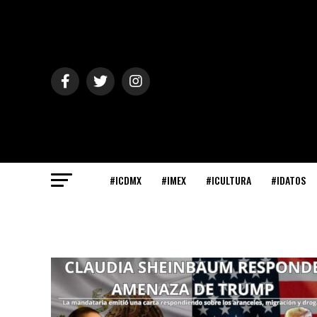
#ICDMX
#IMEX
#ICULTURA
#IDATOS