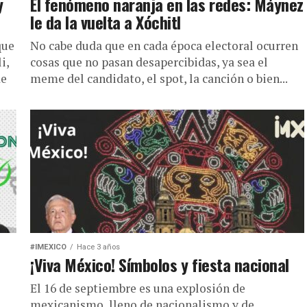
y
El fenómeno naranja en las redes: Máynez
le da la vuelta a Xóchitl
que
No cabe duda que en cada época electoral ocurren
i,
cosas que no pasan desapercibidas, ya sea el
de
meme del candidato, el spot, la canción o bien...
#IMEXICO
Hace 3 años
¡Viva México! Símbolos y fiesta nacional
El 16 de septiembre es una explosión de
mexicanismo, lleno de nacionalismo y de