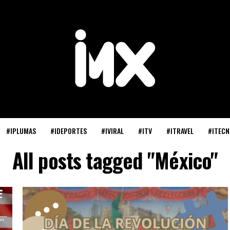
#IPLUMAS
#IDEPORTES
#IVIRAL
#ITV
#ITRAVEL
#ITECN
All posts tagged "México"