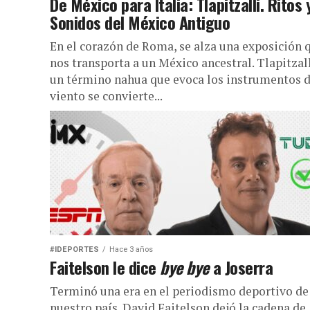
De México para Italia: Tlapitzalli. Ritos 
Sonidos del México Antiguo
En el corazón de Roma, se alza una exposición 
nos transporta a un México ancestral. Tlapitzall
un término nahua que evoca los instrumentos 
viento se convierte...
#IDEPORTES
Hace 3 años
Faitelson le dice
bye bye
a Joserra
Terminó una era en el periodismo deportivo de
nuestro país. David Faitelson dejó la cadena de