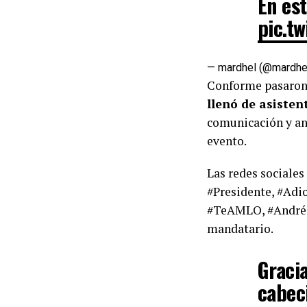
En es
pic.t
— mardhel (@mardh
Conforme pasaron 
llenó de asisten
comunicación y ani
evento.
Las redes sociales
#Presidente, #Adi
#TeAMLO, #Andrés
mandatario.
Graci
cabec