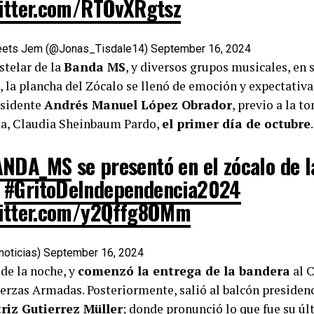
witter.com/RTOvXRgtsz
eets Jem (@Jonas_Tisdale14)
September 16, 2024
stelar de la
Banda MS
, y diversos grupos musicales, en 
, la plancha del Zócalo se llenó de emoción y expectativa
esidente
Andrés Manuel López Obrador
, previo a la t
cta, Claudia Sheinbaum Pardo,
el primer día de octubre
.
NDA_MS
se presentó en el zócalo de l
X
#GritoDeIndependencia2024
witter.com/y2Qffg8OMm
noticias)
September 16, 2024
 de la noche, y
comenzó la entrega de la bandera
al 
erzas Armadas. Posteriormente, salió al balcón preside
riz Gutierrez Müller
; donde pronunció lo que fue su úl