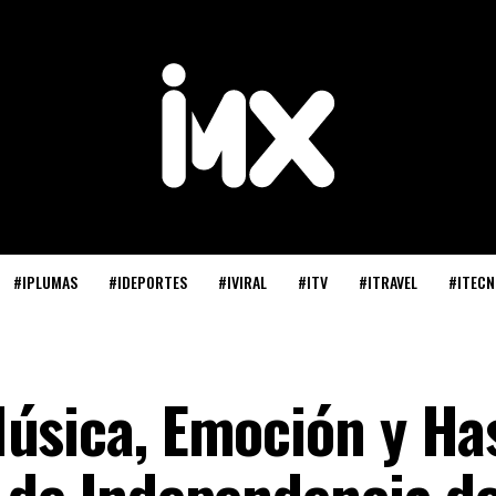
#IPLUMAS
#IDEPORTES
#IVIRAL
#ITV
#ITRAVEL
#ITECN
úsica, Emoción y Ha
 de Independencia de