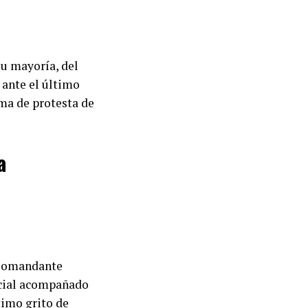
su mayoría, del
 ante el último
oma de protesta de
a
Comandante
ncial acompañado
timo grito de