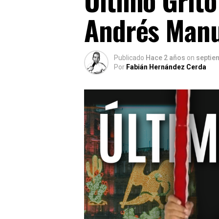
Andrés Manu
Publicado
Hace 2 años
on
septie
Por
Fabián Hernández Cerda