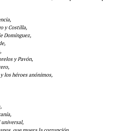
ncia,
o y Costilla,
 de Domínguez,
de,
,
relos y Pavón,
ero,
 y los héroes anónimos,
,
anía,
 universal,
anos, que muera la corrupción,