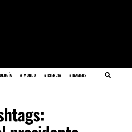
OLOGÍA
#IMUNDO
#ICIENCIA
#IGAMERS
shtags:
l presidente