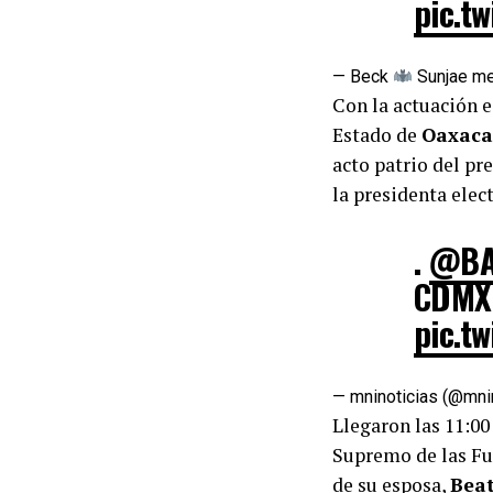
pic.t
— Beck
Sunjae m
Con la actuación e
Estado de
Oaxaca
acto patrio del pr
la presidenta ele
.
@BA
CDM
pic.t
— mninoticias (@mni
Llegaron las 11:00
Supremo de las Fu
de su esposa,
Beat