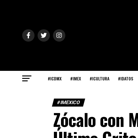
#ICDMX
#IMEX
#ICULTURA
#IDATOS
#IMEXICO
Zócalo con M
Último Grito