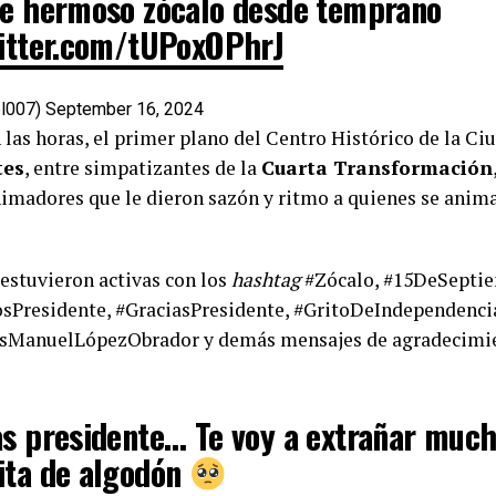
te hermoso zócalo desde temprano
witter.com/tUPoxOPhrJ
el007)
September 16, 2024
las horas, el primer plano del Centro Histórico de la Ci
tes
, entre simpatizantes de la
Cuarta Transformación
madores que le dieron sazón y ritmo a quienes se animar
 estuvieron activas con los
hashtag
#Zócalo, #15DeSepti
osPresidente, #GraciasPresidente, #GritoDeIndependenc
ManuelLópezObrador y demás mensajes de agradecimie
as presidente… Te voy a extrañar muc
ita de algodón