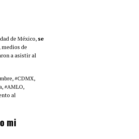
udad de México,
se
, medios de
on a asistir al
embre, #CDMX,
ia, #AMLO,
nto al
ho mi