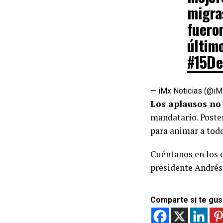
migras
fuero
últim
#15De
— iMx Noticias (@iM
Los aplausos no 
mandatario. Post
para animar a tod
Cuéntanos en los 
presidente André
Comparte si te gus