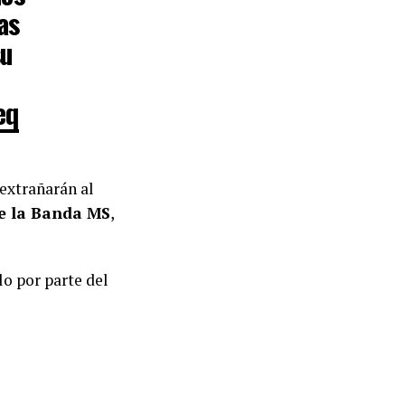
as
su
eq
 extrañarán al
de la Banda MS
,
o por parte del