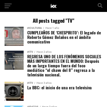
All posts tagged "TV"
#ICULTURA
Hace 1 año
CUMPLEAÑOS DE ‘CHESPIRITO’: El legado de
Roberto Gómez Bolaños en el ámbito
comunicativo
#ITV
Hace 2 años
REGRESA UNO DE LOS FENÓMENOS SOCIALES
MÁS IMPORTANTES EN EL MUNDO: Después
de un largo tiempo fuera del foco
mediático “el chavo del 8” regresa a la
televisión nacional.
#ITV
Hace 3 años
La BBC: el inicio de una era televisiva
#IDATOS
Hace 3 años