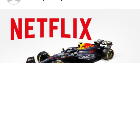
Netflix
está en la pista para dar un gran giro en el
mundo del deporte:
la plataforma de streaming
está
negociando la adquisición de los derechos de
transmisión de la
Fórmula 1
. Este movimiento reflejaría
su interés por pasar de ser solo un productor de
contenido relacionado con el deporte a convertirse