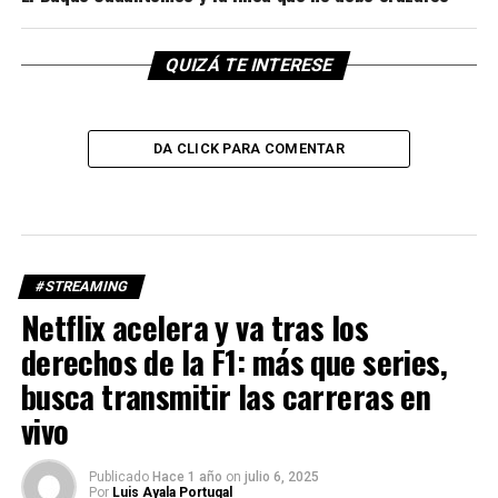
QUIZÁ TE INTERESE
DA CLICK PARA COMENTAR
#STREAMING
Netflix acelera y va tras los
derechos de la F1: más que series,
busca transmitir las carreras en
vivo
Publicado
Hace 1 año
on
julio 6, 2025
Por
Luis Ayala Portugal