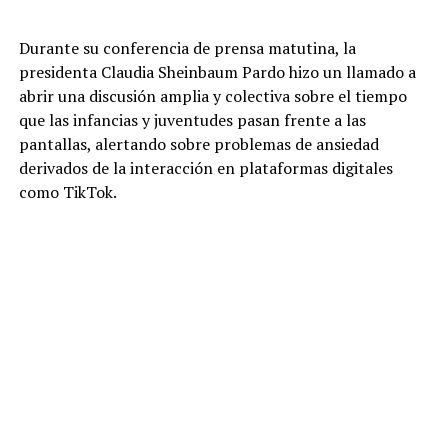
Durante su conferencia de prensa matutina, la
presidenta Claudia Sheinbaum Pardo hizo un llamado a
abrir una discusión amplia y colectiva sobre el tiempo
que las infancias y juventudes pasan frente a las
pantallas, alertando sobre problemas de ansiedad
derivados de la interacción en plataformas digitales
como TikTok.
Al ser cuestionada sobre la posibilidad de legislar o
prohibir el acceso a redes sociales para menores de edad
—como se ha planteado en otras naciones—, la
mandataria descartó de primera instancia el envío de
una iniciativa restrictiva inmediata, señalando la
importancia de que el tema se analice primero en el
núcleo social.
«Yo no quisiera enviar la ley y que se votara así; es