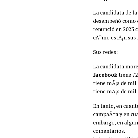
La candidata de la
desempeñó como di
renunció en 2023 c
cÃ³mo estÃ¡n sus 
Sus redes:
La candidata moren
facebook
tiene 72
tiene mÃ¡s de mil
tiene mÃ¡s de mil 
En tanto, en cuant
campaÃ±a y en cuan
embargo, en algun
comentarios.