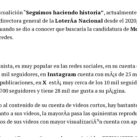
 coalición “
Seguimos haciendo historia”
, actualmente
rectora general de la
LoterÃ­a Nacional
desde el 2020,
uando se dio a conocer que buscaría la candidatura de
Mo
redes.
ista, es muy popular en las redes sociales, en su cuenta 
 mil seguidores, en
Instagram
cuenta con mÃ¡s de 25 m
 publicaciones, en
X
estÃ¡ muy cerca de los 10 mil seguid
700 seguidores y tiene 28 mil me gusta a su pÃ¡gina.
o al contenido de su cuenta de videos cortos, hay bastant
to a sus videos, la mayorÃ­a pasa las quinientas reprod
os de sus videos con mayor visualizaciÃ³n cuenta con ap