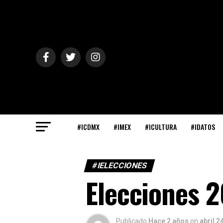
#ICDMX
#IMEX
#ICULTURA
#IDATOS
#IELECCIONES
Elecciones 2
Publicado
Hace 2 años
on
abril 2