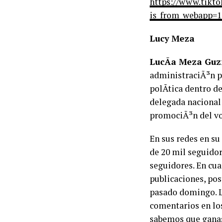
https://www.tikt
is_from_webapp=1
Lucy Meza
LucÃ­a Meza Gu
administraciÃ³n p
polÃ­tica dentro 
delegada nacional
promociÃ³n del v
En sus redes en su
de 20 mil seguidor
seguidores. En cu
publicaciones, po
pasado domingo. L
comentarios en los
sabemos que ganas