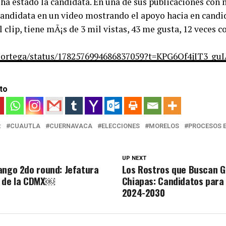
 ha estado la candidata. En una de sus publicaciones con
candidata en un video mostrando el apoyo hacia en candi
el clip, tiene mÃ¡s de 3 mil vistas, 43 me gusta, 12 veces 
si_ortega/status/1782576994686837059?t=KPG6Of4jIT3_
to
:
CUAUTLA
CUERNAVACA
ELECCIONES
MORELOS
PROCESOS 
UP NEXT
ango 2do round: Jefatura
Los Rostros que Buscan 
o de la CDMX￼
Chiapas: Candidatos para 
2024-2030