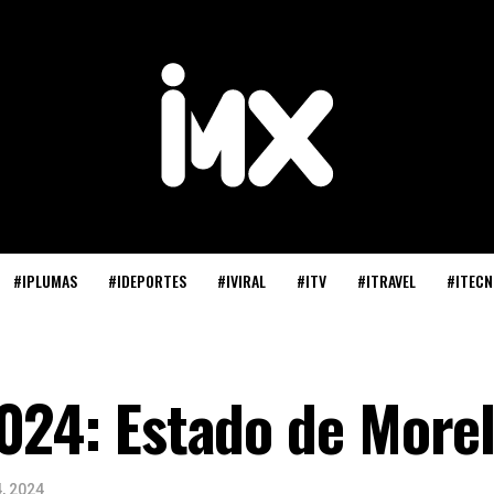
#IPLUMAS
#IDEPORTES
#IVIRAL
#ITV
#ITRAVEL
#ITECN
024: Estado de More
4, 2024