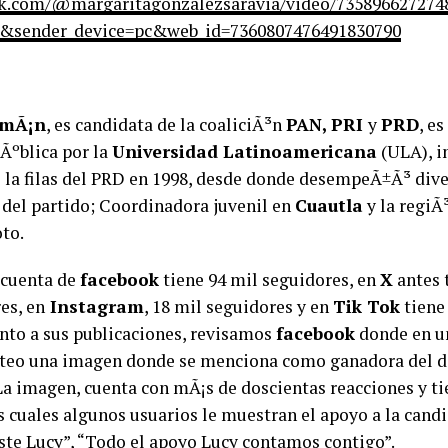
ok.com/@margaritagonzalezsaravia/video/735896627274
&sender_device=pc&web_id=7360807476491830790
zmÃ¡n
, es candidata de la coaliciÃ³n
PAN, PRI
y
PRD
, e
Ãºblica por la
Universidad Latinoamericana
(ULA), in
de la filas del PRD en 1998, desde donde desempeÃ±Ã³ div
 del partido; Coordinadora juvenil en
Cuautla
y la regiÃ
oto.
 cuenta de
facebook
tiene 94 mil seguidores, en
X
antes 
es, en
Instagram
, 18 mil seguidores y en
Tik Tok
tiene
anto a sus publicaciones, revisamos
facebook
donde en u
steo una imagen donde se menciona como ganadora del de
a imagen, cuenta con mÃ¡s de doscientas reacciones y ti
 cuales algunos usuarios le muestran el apoyo a la candi
te Lucy”, “Todo el apoyo Lucy contamos contigo”.