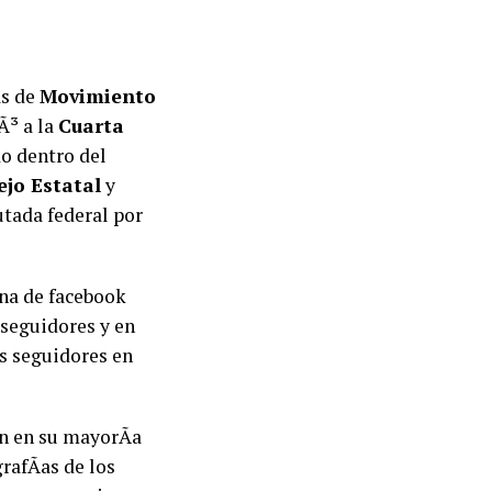
las de
Movimiento
Ã³ a la
Cuarta
do dentro del
jo Estatal
y
tada federal por
ina de facebook
seguidores y en
os seguidores en
on en su mayorÃ­a
rafÃ­as de los