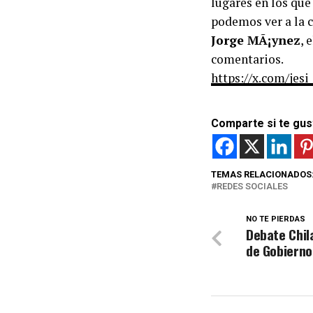
lugares en los que
podemos ver a la 
Jorge MÃ¡ynez
, 
comentarios.
https://x.com/je
Comparte si te gus
TEMAS RELACIONADOS
REDES SOCIALES
NO TE PIERDAS
Debate Chil
de Gobiern