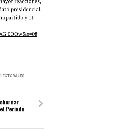
 mayor reacciones,
dato presidencial
compartido y 11
guIAGj0QQw&s=08
ELECTORALES
Gobernar
el Periodo