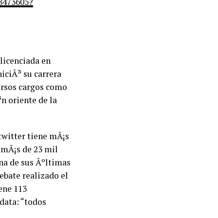
8473605?
s licenciada en
iciÃ³ su carrera
ersos cargos como
³n oriente de la
twitter tiene mÃ¡s
 mÃ¡s de 23 mil
na de sus Ãºltimas
bate realizado el
ene 113
data: “todos