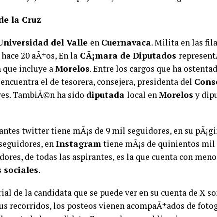
de la Cruz
niversidad del Valle
en
Cuernavaca
. Milita en las fi
hace 20 aÃ±os, En la
CÃ¡mara de Diputados
represent
n
que incluye a
Morelos
. Entre los cargos que ha ostenta
 encuentra el de tesorera, consejera, presidenta del
Conse
res. TambiÃ©n ha sido
diputada
local en
Morelos
y dipu
antes twitter tiene mÃ¡s de 9 mil seguidores, en su pÃ¡g
 seguidores, en
Instagram
tiene mÃ¡s de quinientos mil 
dores, de todas las aspirantes, es la que cuenta con men
 sociales
.
ial de la candidata que se puede ver en su cuenta de X s
us recorridos, los posteos vienen acompaÃ±ados de fotog